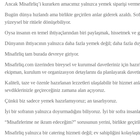
Ancak Misafirliq’i kurarken amacımız yalnızca yemek siparişi vermey
Bugün dünya hızlandı ama birlikte geçirilen anlar giderek azaldı. Sofr
yüzeysel bir ritüele dönüşebiliyor.
Oysa insanın en temel ihtiyaçlarından biri paylaşmak, hissetmek ve g
Dünyanın ihtiyacının yalnızca daha fazla yemek değil; daha fazla d
Misafirliq tam burada devreye giriyor.
Misafirliq.com üzerinden bireysel ve kurumsal davetleriniz için hazırl
ekipman, kurulum ve organizasyon detaylarını da planlayarak daveti
Kaliteli, taze ve özenle hazırlanan lezzetleri ulaşılabilir bir hizmet a
sevdiklerinizle geçireceğiniz zamana alan açıyoruz.
Çünkü biz sadece yemek hazırlamıyoruz; an tasarlıyoruz.
İyi bir sofranın yalnızca doyurmadığını biliyoruz. İyi bir sofra insanlar
“Misafirlerime ne ikram edeceğim?” sorusunun yerini, birlikte geçiril
Misafirliq yalnızca bir catering hizmeti değil; ev sahipliğini kolayla