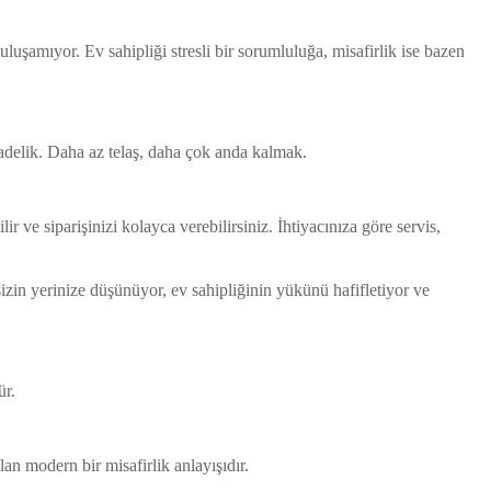
luşamıyor. Ev sahipliği stresli bir sorumluluğa, misafirlik ise bazen
delik. Daha az telaş, daha çok anda kalmak.
 ve siparişinizi kolayca verebilirsiniz. İhtiyacınıza göre servis,
ı sizin yerinize düşünüyor, ev sahipliğinin yükünü hafifletiyor ve
ür.
an modern bir misafirlik anlayışıdır.