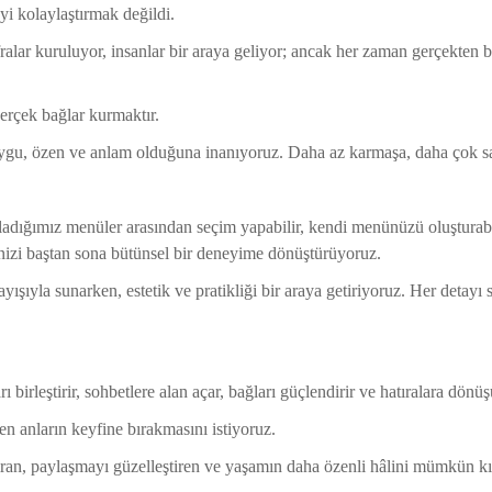
i kolaylaştırmak değildi.
alar kuruluyor, insanlar bir araya geliyor; ancak her zaman gerçekten bu
erçek bağlar kurmaktır.
uygu, özen ve anlam olduğuna inanıyoruz. Daha az karmaşa, daha çok sa
adığımız menüler arasından seçim yapabilir, kendi menünüzü oluşturabilir
nizi baştan sona bütünsel bir deneyime dönüştürüyoruz.
nlayışıyla sunarken, estetik ve pratikliği bir araya getiriyoruz. Her detay
ı birleştirir, sohbetlere alan açar, bağları güçlendirir ve hatıralara dönüş
en anların keyfine bırakmasını istiyoruz.
ştıran, paylaşmayı güzelleştiren ve yaşamın daha özenli hâlini mümkün kıl