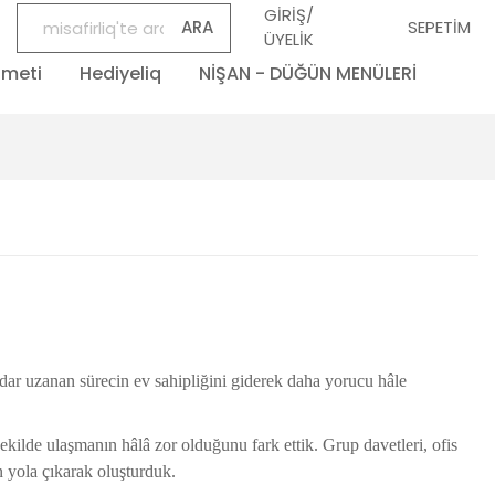
GİRİŞ/
ARA
SEPETİM
ÜYELİK
zmeti
Hediyeliq
NİŞAN - DÜĞÜN MENÜLERİ
dar uzanan sürecin ev sahipliğini giderek daha yorucu hâle
şekilde ulaşmanın hâlâ zor olduğunu fark ettik. Grup davetleri, ofis
an yola çıkarak oluşturduk.