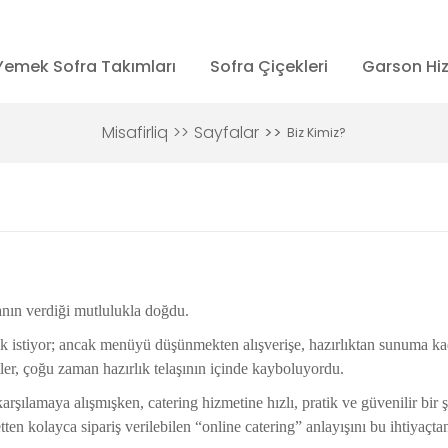
Yemek Sofra Takımları
Sofra Çiçekleri
Garson Hi
Misafirliq
Sayfalar
Biz Kimiz?
nın verdiği mutlulukla doğdu.
k istiyor; ancak menüyü düşünmekten alışverişe, hazırlıktan sunuma ka
ler, çoğu zaman hazırlık telaşının içinde kayboluyordu.
rşılamaya alışmışken, catering hizmetine hızlı, pratik ve güvenilir bir 
etten kolayca sipariş verilebilen “online catering” anlayışını bu ihtiyaçt