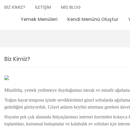
BİZ KİMİZ?
İLETİŞİM
MİS BLOG
Yemek Menüleri
Kendi Menünü Oluştur
Biz Kimiz?
Misafirliq, yemek yedirmeye duyduğumuz merak ve misafir ağırlama
Yoğun hayat temposu içinde sevdiklerimizi güzel sofralarda ağırlama
getirdiğini görüyorduk. Güzel anların keyfini artırması gereken davet
Hayatın pek çok alanında ihtiyaçlarımızı internet üzerinden kolayca ka
toplantıları, kurumsal buluşmalar ve kalabalık ev sofraları için intern