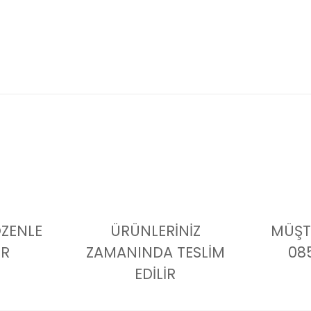
ÖZENLE
ÜRÜNLERİNİZ
MÜŞTE
İR
ZAMANINDA TESLİM
08
EDİLİR