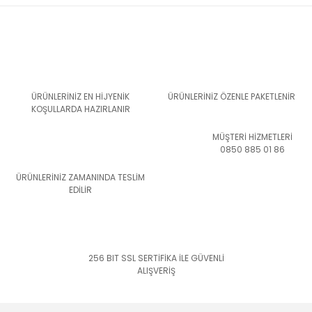
ÜRÜNLERİNİZ EN HİJYENİK
ÜRÜNLERİNİZ ÖZENLE PAKETLENİR
KOŞULLARDA HAZIRLANIR
MÜŞTERİ HİZMETLERİ
0850 885 01 86
ÜRÜNLERİNİZ ZAMANINDA TESLİM
EDİLİR
256 BIT SSL SERTİFİKA İLE GÜVENLİ
ALIŞVERİŞ