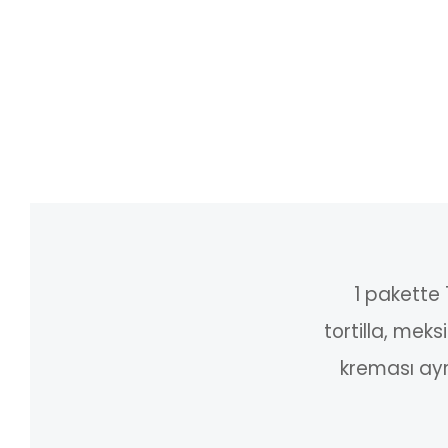
1 pakette 
tortilla, mek
kreması ayr