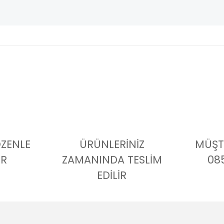
ÖZENLE
ÜRÜNLERİNİZ
MÜŞTE
İR
ZAMANINDA TESLİM
08
EDİLİR