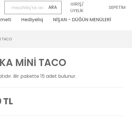
GİRİŞ/
ARA
SEPETİM
ÜYELİK
zmeti
Hediyeliq
NİŞAN - DÜĞÜN MENÜLERİ
İ TACO
KA MİNİ TACO
atıdır. Bir pakette 15 adet bulunur.
 TL