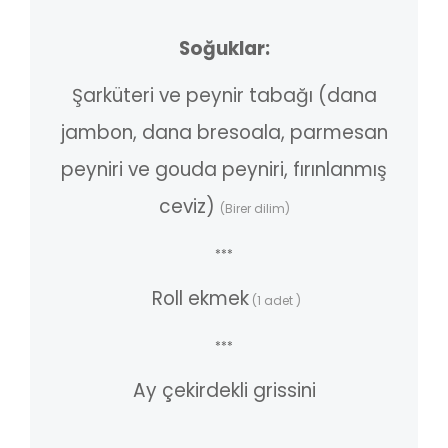
Soğuklar:
Şarküteri ve peynir tabağı (dana
jambon, dana bresoala, parmesan
peyniri ve gouda peyniri, fırınlanmış
ceviz)
(Birer dilim)
***
Roll ekmek
(1 adet )
***
Ay çekirdekli grissini