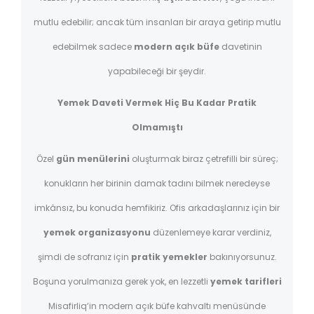
mutlu edebilir; ancak tüm insanları bir araya getirip mutlu
edebilmek sadece
modern açık büfe
davetinin
yapabileceği bir şeydir.
Yemek Daveti Vermek Hiç Bu Kadar Pratik
Olmamıştı
Özel
gün menülerini
oluşturmak biraz çetrefilli bir süreç;
konukların her birinin damak tadını bilmek neredeyse
imkânsız, bu konuda hemfikiriz. Ofis arkadaşlarınız için bir
yemek organizasyonu
düzenlemeye karar verdiniz,
şimdi de sofranız için
pratik yemekler
bakınıyorsunuz.
Boşuna yorulmanıza gerek yok, en lezzetli
yemek tarifleri
Misafirliq’in modern açık büfe kahvaltı menüsünde