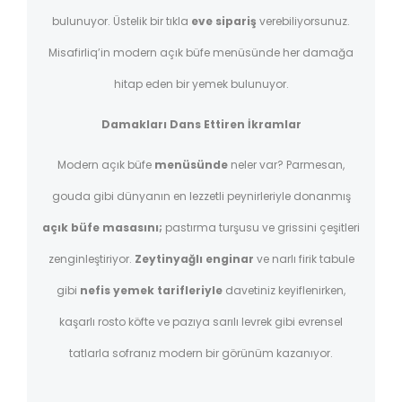
bulunuyor. Üstelik bir tıkla
eve sipariş
verebiliyorsunuz.
Misafirliq’in modern açık büfe menüsünde her damağa
hitap eden bir yemek bulunuyor.
Damakları Dans Ettiren İkramlar
Modern açık büfe
menüsünde
neler var? Parmesan,
gouda gibi dünyanın en lezzetli peynirleriyle donanmış
açık büfe masasını;
pastırma turşusu ve grissini çeşitleri
zenginleştiriyor.
Zeytinyağlı enginar
ve narlı firik tabule
gibi
nefis yemek tarifleriyle
davetiniz keyiflenirken,
kaşarlı rosto köfte ve pazıya sarılı levrek gibi evrensel
tatlarla sofranız modern bir görünüm kazanıyor.