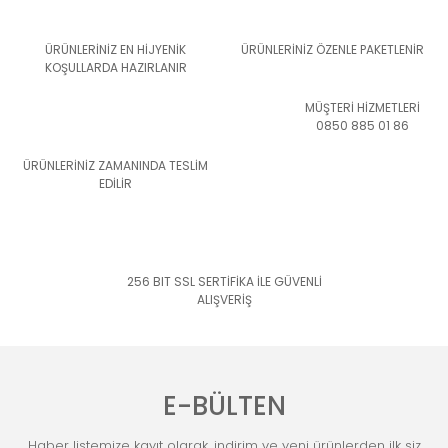
ÜRÜNLERİNİZ EN HİJYENİK
ÜRÜNLERİNİZ ÖZENLE PAKETLENİR
KOŞULLARDA HAZIRLANIR
MÜŞTERİ HİZMETLERİ
0850 885 01 86
ÜRÜNLERİNİZ ZAMANINDA TESLİM
EDİLİR
256 BIT SSL SERTİFİKA İLE GÜVENLİ
ALIŞVERİŞ
E-BÜLTEN
Haber listemize kayıt olarak, indirim ve yeni ürünlerden ilk siz