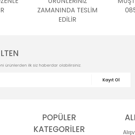
ÖZENLE
ÜRÜNLERİNİZ
MÜŞTE
İR
ZAMANINDA TESLİM
08
EDİLİR
LTEN
i ürünlerden ilk siz haberdar olabilirsiniz.
Kayıt Ol
POPÜLER
AL
KATEGORİLER
Alışv