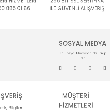
Rİ HİZMETLERİ
256 BIT SSL SERTİFİKA
50 885 01 86
İLE GÜVENLİ ALIŞVERİŞ
SOSYAL MEDYA
Bizi Sosyal Medyada da Takip
Edin!
IŞVERİŞ
MÜŞTERİ
HİZMETLERİ
eriş Bilgileri