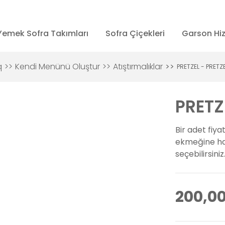
Yemek Sofra Takımları
Sofra Çiçekleri
Garson Hi
q
Kendi Menünü Oluştur
Atıştırmalıklar
PRETZEL - PRETZ
PRETZ
Bir adet fiya
ekmeğine haz
seçebilirsiniz
200,00