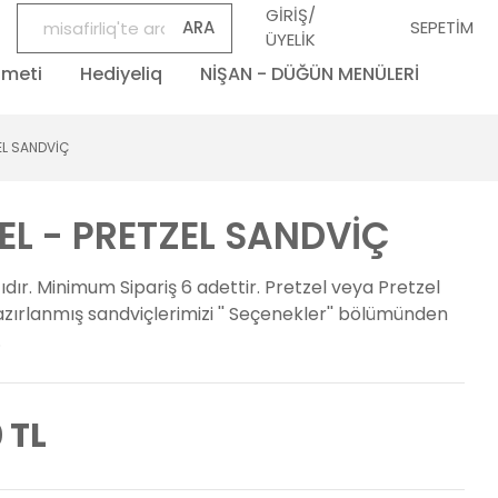
GİRİŞ/
ARA
SEPETİM
ÜYELİK
zmeti
Hediyeliq
NİŞAN - DÜĞÜN MENÜLERİ
EL SANDVİÇ
EL - PRETZEL SANDVİÇ
tıdır. Minimum Sipariş 6 adettir. Pretzel veya Pretzel
ırlanmış sandviçlerimizi '' Seçenekler'' bölümünden
.
 TL